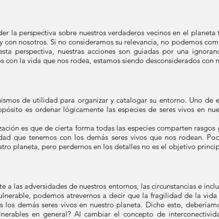
er la perspectiva sobre nuestros verdaderos vecinos en el planeta 
as y con nosotros. Si no consideramos su relevancia, no podemos co
 esta perspectiva, nuestras acciones son guiadas por una ignoran
s con la vida que nos rodea, estamos siendo desconsiderados con 
smos de utilidad para organizar y catalogar su entorno. Uno de e
opósito es ordenar lógicamente las especies de seres vivos en nu
zación es que de cierta forma todas las especies comparten rasgos g
vidad que tenemos con los demás seres vivos que nos rodean. Po
stro planeta, pero perdernos en los detalles no es el objetivo princi
te a las adversidades de nuestros entornos, las circunstancias e incl
ulnerable, podemos atrevernos a decir que la fragilidad de la vid
os los demás seres vivos en nuestro planeta. Dicho esto, debería
erables en general? Al cambiar el concepto de interconectivida