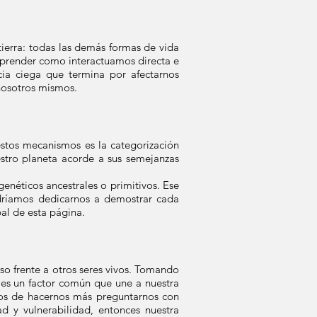
tierra: todas las demás formas de vida
mprender como interactuamos directa e
cia ciega que termina por afectarnos
nosotros mismos.
stos mecanismos es la categorización
estro planeta acorde a sus semejanzas
enéticos ancestrales o primitivos. Ese
dríamos dedicarnos a demostrar cada
pal de esta página.
uso frente a otros seres vivos. Tomando
a es un factor común que une a nuestra
mos de hacernos más preguntarnos con
d y vulnerabilidad, entonces nuestra