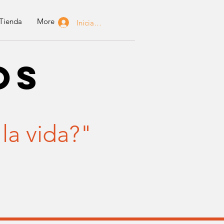
Tienda
More
Iniciar sesión
os
 la vida?"